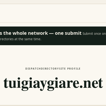
oss the whole network — one submit
Submit once on 
irectories at the same time.
DISPATCH
DIRECTORY
SITE PROFILE
tuigiaygiare.net