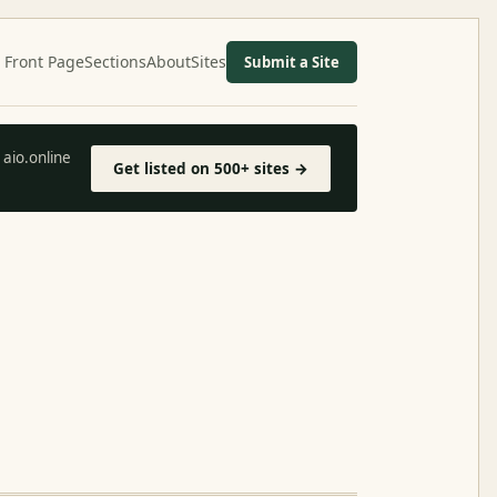
Front Page
Sections
About
Sites
Submit a Site
aio.online
Get listed on 500+ sites →