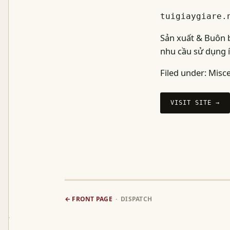
tuigiaygiare.
Sản xuất & Buôn b
nhu cầu sử dụng í
Filed under:
Misce
VISIT SITE →
← FRONT PAGE
· DISPATCH