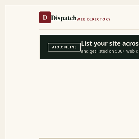
Dispatch
D
WEB DIRECTORY
List your site acr
AIO.ONLINE
and get listed on 500+ web d