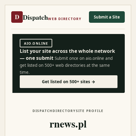
Dispatch
D
Submit a Site
WEB DIRECTORY
AIO.ONLINE
List your site across the whole network
— one submit
Submit once on aio.online and
get listed on 500+ web directories at the same
time.
Get listed on 500+ sites →
DISPATCH
DIRECTORY
SITE PROFILE
rnews.pl