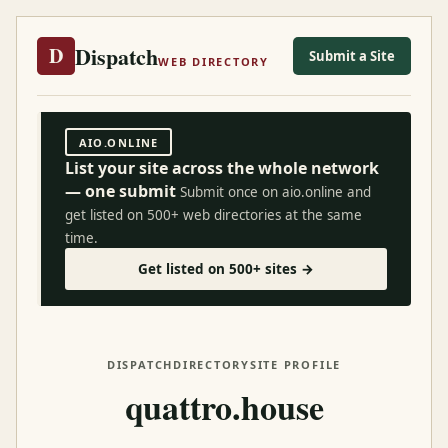
Dispatch
D
Submit a Site
WEB DIRECTORY
AIO.ONLINE
List your site across the whole network
— one submit
Submit once on aio.online and
get listed on 500+ web directories at the same
time.
Get listed on 500+ sites →
DISPATCH
DIRECTORY
SITE PROFILE
quattro.house