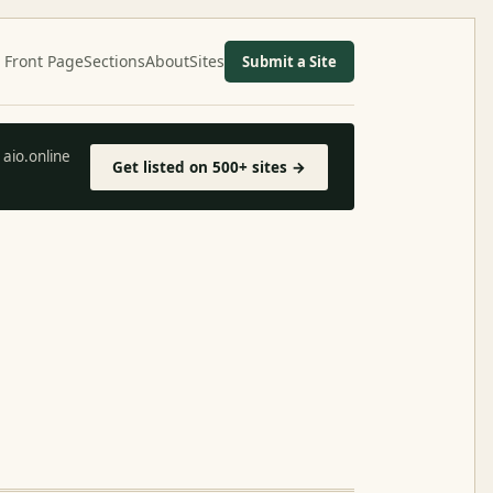
Front Page
Sections
About
Sites
Submit a Site
aio.online
Get listed on 500+ sites →