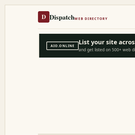
Dispatch
D
WEB DIRECTORY
List your site acr
AIO.ONLINE
and get listed on 500+ web d