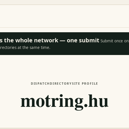
oss the whole network — one submit
Submit once on 
irectories at the same time.
DISPATCH
DIRECTORY
SITE PROFILE
motring.hu