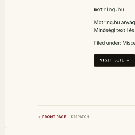
motring.hu
Motring.hu anyag 
Minőségi textil és
Filed under:
Misce
VISIT SITE →
← FRONT PAGE
· DISPATCH