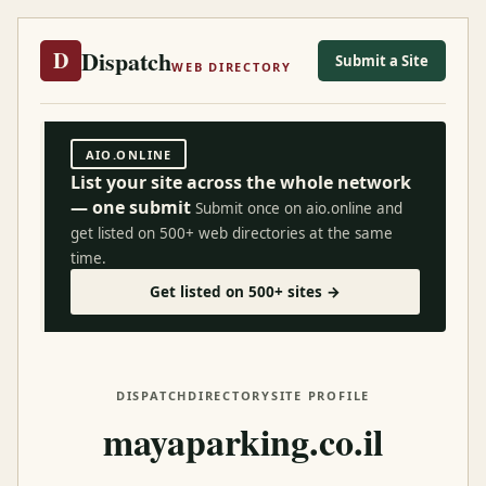
Dispatch
D
Submit a Site
WEB DIRECTORY
AIO.ONLINE
List your site across the whole network
— one submit
Submit once on aio.online and
get listed on 500+ web directories at the same
time.
Get listed on 500+ sites →
DISPATCH
DIRECTORY
SITE PROFILE
mayaparking.co.il