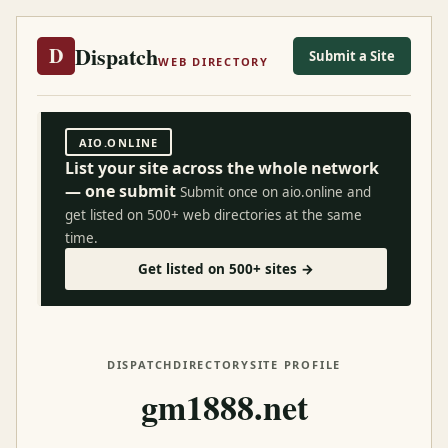
Dispatch
D
Submit a Site
WEB DIRECTORY
AIO.ONLINE
List your site across the whole network
— one submit
Submit once on aio.online and
get listed on 500+ web directories at the same
time.
Get listed on 500+ sites →
DISPATCH
DIRECTORY
SITE PROFILE
gm1888.net