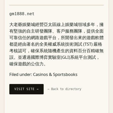
gm1888.net
大老爺娛樂城經營亞太區線上娛樂城領域多年，擁
有堅強的自主研發團隊、客戶服務團隊，提供全面
可靠信任的網路遊戲平台，所開發出來的遊戲軟體
都是經由著名的全美權威系統技術測試 (TST) 嚴格
考核認可，確保系統隨機產生的資料百分百精確無
誤。並通過國際博弈實驗室(GLI)系統平台測試，
確保遊戲的公信力。
Filed under:
Casinos & Sportsbooks
VISIT SITE →
← Back to directory