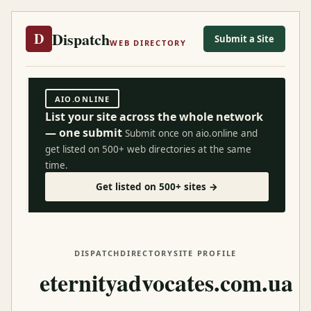
Dispatch
D
Submit a Site
WEB DIRECTORY
AIO.ONLINE
List your site across the whole network
— one submit
Submit once on aio.online and
get listed on 500+ web directories at the same
time.
Get listed on 500+ sites →
DISPATCH
DIRECTORY
SITE PROFILE
eternityadvocates.com.ua