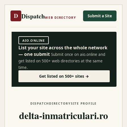
Dispatch
D
Submit a Site
WEB DIRECTORY
AIO.ONLINE
List your site across the whole network
— one submit
Submit once on aio.online and
get listed on 500+ web directories at the same
time.
Get listed on 500+ sites →
DISPATCH
DIRECTORY
SITE PROFILE
delta-inmatriculari.ro