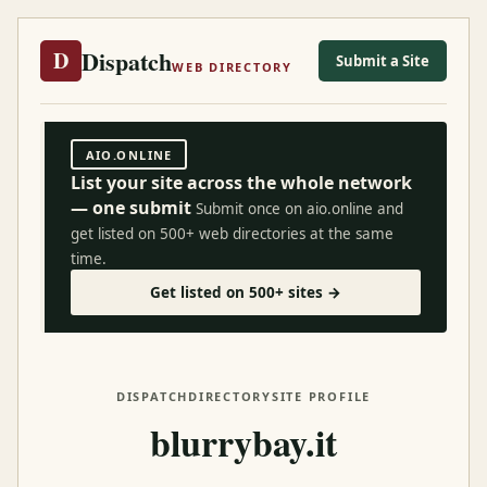
Dispatch
D
Submit a Site
WEB DIRECTORY
AIO.ONLINE
List your site across the whole network
— one submit
Submit once on aio.online and
get listed on 500+ web directories at the same
time.
Get listed on 500+ sites →
DISPATCH
DIRECTORY
SITE PROFILE
blurrybay.it