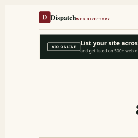
Dispatch
D
WEB DIRECTORY
List your site acr
AIO.ONLINE
and get listed on 500+ web d