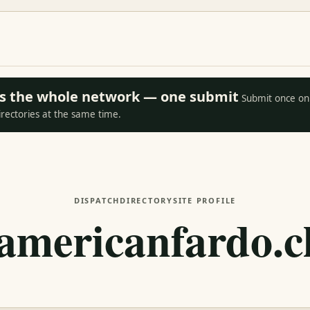
oss the whole network — one submit
Submit once on 
irectories at the same time.
DISPATCH
DIRECTORY
SITE PROFILE
americanfardo.c